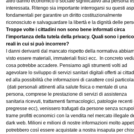
altro danno economico o sociale significativo alla persona fi
interessata. Ritengo sia importante interrogarsi su questi asp
fondamentali per garantire un diritto costituzionalmente
riconosciuto e salvaguardare la libertà e la dignità delle per
Troppe volte i cittadini non sono bene informati circa
l’importanza della tutela della privacy. Quali sono i perico
reali in cui si può incorrere?
I danni derivanti dal mancato rispetto della normativa abbia
visto essere materiali, immateriali fisici ecc. In concreto ve
cosa potrebbe accadere. Pensiamo agli strumenti volti ad
agevolare lo sviluppo di servizi sanitari digitali offerti ai cittad
ed alla possibilità che informazioni di carattere così particola
(dati personali attinenti alla salute fisica o mentale di una
persona, comprese le prestazione di servizi di assistenza
sanitaria ricevuti, trattamenti farmacologici, patologie recenti
pregresse ecc), venissero trafugati da persone senza scrupol
trarne profitti economici con la vendita nel mercato illegale d
dark web. Milioni e milioni di nostre informazioni molto appeti
potrebbero così essere acquistate a nostra insaputa per chis