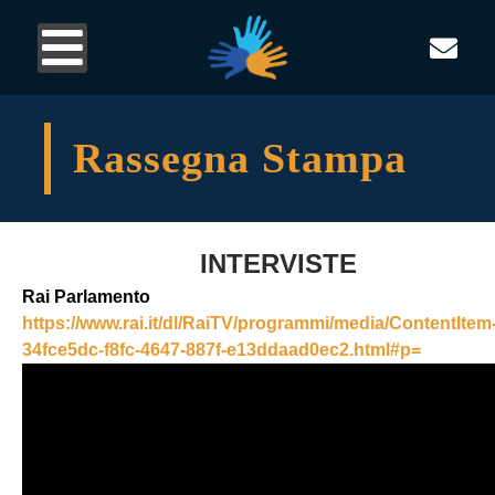
Rassegna Stampa
INTERVISTE
Rai Parlamento
https://www.rai.it/dl/RaiTV/programmi/media/ContentItem
34fce5dc-f8fc-4647-887f-e13ddaad0ec2.html#p=