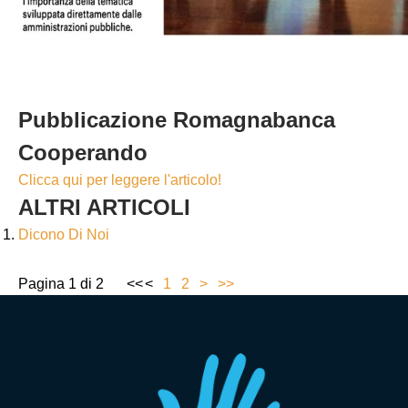
Pubblicazione Romagnabanca
Cooperando
Clicca qui per leggere l'articolo!
ALTRI ARTICOLI
Dicono Di Noi
Pagina 1 di 2
<<
<
1
2
>
>>