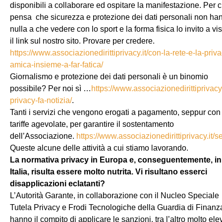
disponibili a collaborare ed ospitare la manifestazione. Per c
pensa che sicurezza e protezione dei dati personali non ha
nulla a che vedere con lo sport e la forma fisica lo invito a vis
il link sul nostro sito. Provare per credere.
https://www.associazionedirittiprivacy.it/con-la-rete-e-la-priva
amica-insieme-a-far-fatica/
Giornalismo e protezione dei dati personali è un binomio
possibile? Per noi sì …
https://www.associazionedirittiprivacy.i
privacy-fa-notizia/
.
Tanti i servizi che vengono erogati a pagamento, seppur con
tariffe agevolate, per garantire il sostentamento
dell’Associazione.
https://www.associazionedirittiprivacy.it/se
Queste alcune delle attività a cui stiamo lavorando.
La normativa privacy in Europa e, conseguentemente, in
Italia, risulta essere molto nutrita. Vi risultano esserci
disapplicazioni eclatanti?
L’Autorità Garante, in collaborazione con il Nucleo Speciale
Tutela Privacy e Frodi Tecnologiche della Guardia di Finanz
hanno il compito di applicare le sanzioni, tra l’altro molto ele