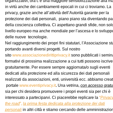
organizzativi, ora c’è una maggiore sensibilizzazione alla ma
in virtù anche dei cambiamenti epocali in cui ci troviamo. La
privacy, grazie anche all’attività dell’Autorità garante per la
protezione dei dati personali, piano piano sta diventando pa
della coscienza collettiva. Ci aspettano grandi sfide, non sol
livello europeo ma anche mondiale per l’ascesa e lo svilupp
delle nuove tecnologie.
Nel raggiungimento dei propri fini statutari, l’Associazione st
portando avanti diversi progetti. Sul nostro
sito
www.associazionedirittiprivacy.it
sono pubblicati i semin
formativi di prossima realizzazione a cui tutti possono iscrive
gratuitamente. Per essere sempre aggiornata/o sugli eventi
dedicati alla protezione ed alla sicurezza dei dati personali
realizzati da associazioni, enti, università ecc. abbiamo creat
portale
www.eventiprivacy.it
.
Una vetrina,
con accesso gratu
sia per chi desidera promuovere i propri eventi sia per chi è
interessato a parteciparvi. Ci piacerebbe replicare la
“
Privac
the road
”,
la prima festa dedicata alla protezione dei dati
personali
in altri città e stiamo cercando delle amministrazio