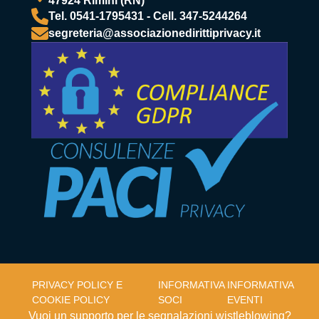
47924 Rimini (RN)
Tel. 0541-1795431 - Cell. 347-5244264
segreteria@associazionedirittiprivacy.it
PRIVACY POLICY E
INFORMATIVA
INFORMATIVA
COOKIE POLICY
SOCI
EVENTI
Vuoi un supporto per le segnalazioni wistleblowing?