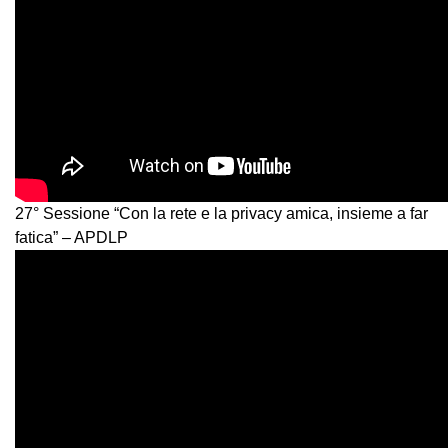
27° Sessione “Con la rete e la privacy amica, insieme a far
fatica” – APDLP