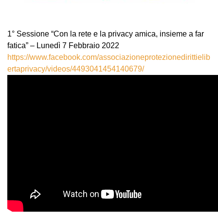
1° Sessione “Con la rete e la privacy amica, insieme a far
fatica” – Lunedì 7 Febbraio 2022
https://www.facebook.com/associazioneprotezionedirittielib
ertaprivacy/videos/4493041454140679/