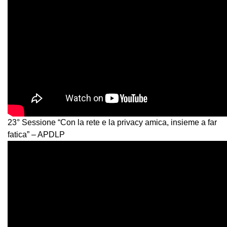
23° Sessione “Con la rete e la privacy amica, insieme a far
fatica” – APDLP