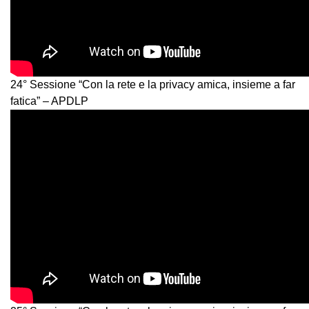
24° Sessione “Con la rete e la privacy amica, insieme a far
fatica” – APDLP