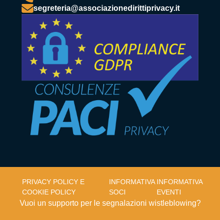
segreteria@associazionedirittiprivacy.it
PRIVACY POLICY E
INFORMATIVA
INFORMATIVA
COOKIE POLICY
SOCI
EVENTI
Vuoi un supporto per le segnalazioni wistleblowing?