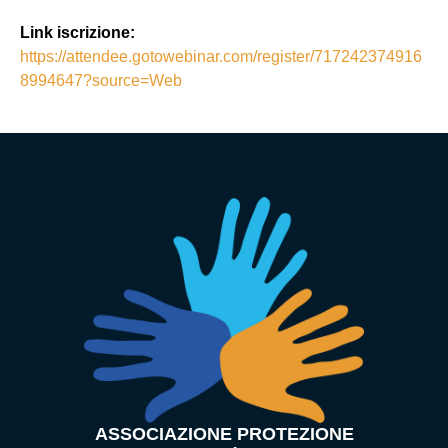
Link iscrizione:
https://attendee.gotowebinar.com/register/717242374916
8994647?source=Web
ASSOCIAZIONE PROTEZIONE