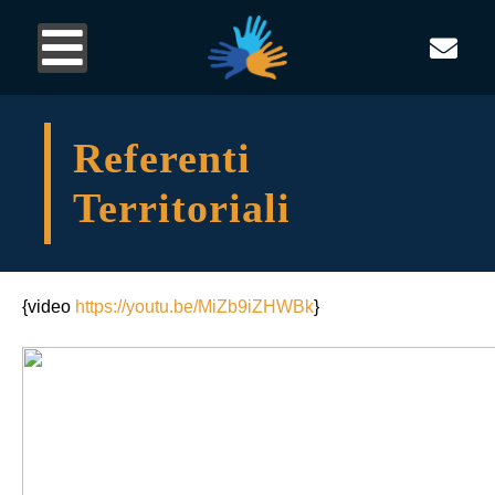
Referenti
Territoriali
{video
https://youtu.be/MiZb9iZHWBk
}