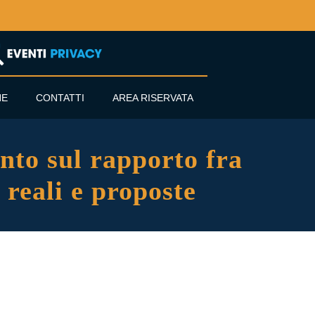
NE
CONTATTI
AREA RISERVATA
to sul rapporto fra
i reali e proposte