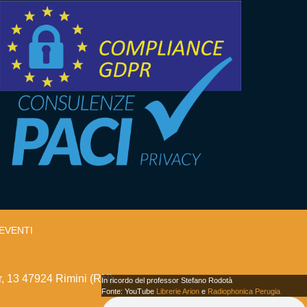
EVENTI
r, 13 47924 Rimini (RN)
In ricordo del professor Stefano Rodotà
Fonte: YouTube
Librerie Arion
e
Radiophonica Perugia