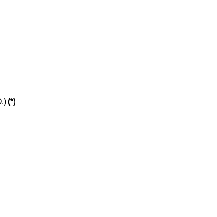
.)
(*)